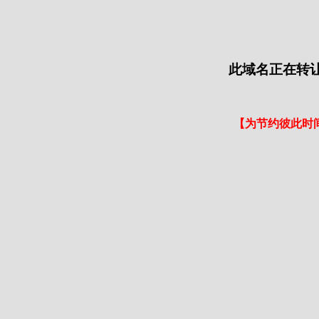
此域名正在转
【为节约彼此时